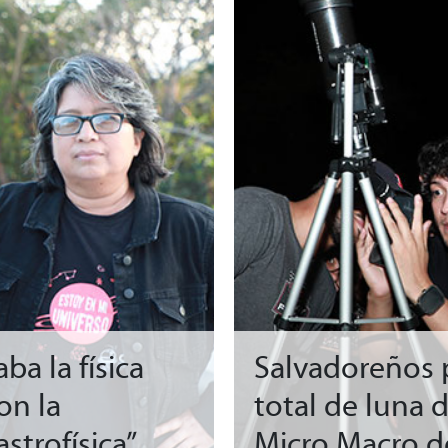
ba la física
Salvadoreños p
on la
total de luna 
strofísica”
Micro Macro d