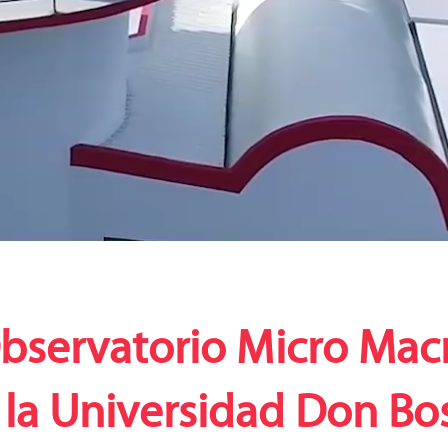
bservatorio Micro Mac
 la Universidad Don Bo