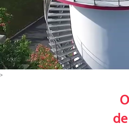
>
O
de