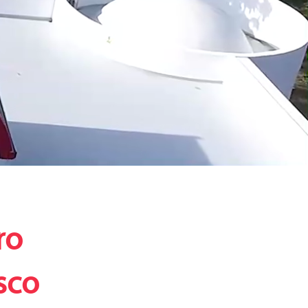
ro
sco